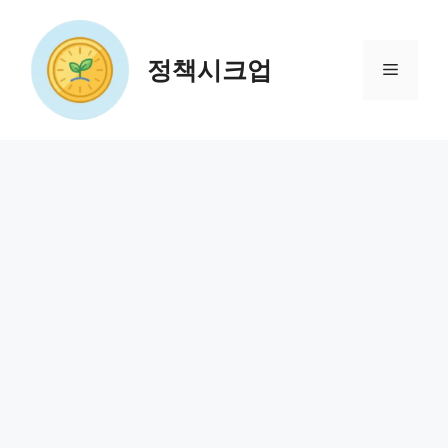
컨
텐
츠
정책시크업
메
로
건
뉴
너
뛰
기