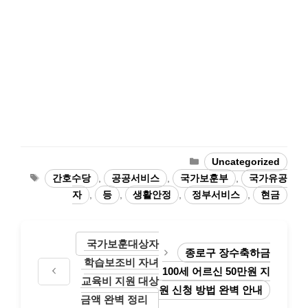
카
Uncategorized
테
태
간호수당
,
공공서비스
,
국가보훈부
,
국가유공
고
그
자
,
등
,
생활안정
,
정부서비스
,
현금
리
국가보훈대상자
종로구 장수축하금
학습보조비 자녀
100세 어르신 50만원 지
교육비 지원 대상
원 신청 방법 완벽 안내
금액 완벽 정리