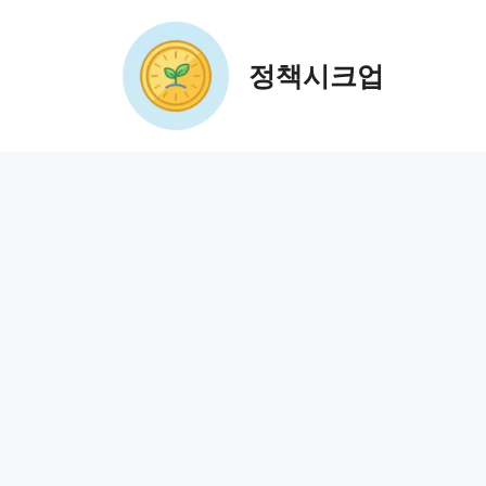
컨
텐
츠
정책시크업
로
건
너
뛰
기