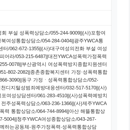
회 부설 성폭력상담소/055-244-9009||(사)포항여
북여성통합상담소/054-284-0404||광주YWCA통
/062-672-1355||(사)대구여성의전화 부설 여성
어라/053-215-6487||대전YWCA성폭력가정폭력
-255-0078||부산광역시 여성폭력방지종합지원센터
051-802-2082||종촌종합복지센터 가정·성폭력통합
-866-3090||동구 가정ㆍ성폭력통합상담소/052-
||인천디지털성범죄예방대응센터/032-517-5170||(사)
포여성상담센터/061-283-4510||(사)성폭력예방치
전주성폭력상담소/063-236-1366||(사)제주YWCA
력 통합상담소/064-744-8994||아산 해뜰통합상
47-5004||청주YWCA여성종합상담소/043-267-
(사)함께하는공동체-원주가정폭력‧성폭력통합상담