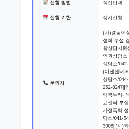
신청 방법
직접입력
신청 기한
상시신청
(사)경남여성
성회 부설 경
합상담지원센터
인권상담소 피
상담소/042
(이젠센터)/
상담소/044
문의처
252-8247
행복누리- 목
료센터 부설 
가정폭력‧성폭
담소/041-5
3006||