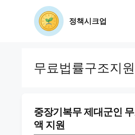
컨
텐
츠
정책시크업
로
건
너
뛰
기
무료법률구조지원
중장기복무 제대군인 무료
액 지원