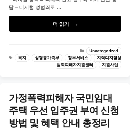
담 – 디지털 성범죄로 …
더 읽기
카
Uncategorized
테
태
복지
,
성평등가족부
,
정부서비스
,
지역디지털성
고
그
범죄피해자지원센터
,
지원사업
리
가정폭력피해자 국민임대
주택 우선 입주권 부여 신청
방법 및 혜택 안내 총정리