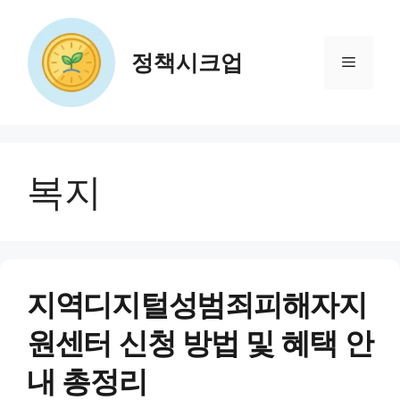
컨
텐
츠
정책시크업
메
로
건
뉴
너
뛰
기
복지
지역디지털성범죄피해자지
원센터 신청 방법 및 혜택 안
내 총정리