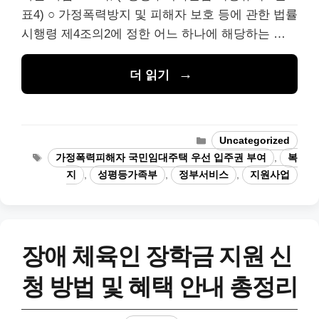
표4) ○ 가정폭력방지 및 피해자 보호 등에 관한 법률
시행령 제4조의2에 정한 어느 하나에 해당하는 …
더 읽기
카
Uncategorized
테
태
가정폭력피해자 국민임대주택 우선 입주권 부여
,
복
고
그
지
,
성평등가족부
,
정부서비스
,
지원사업
리
장애 체육인 장학금 지원 신
청 방법 및 혜택 안내 총정리