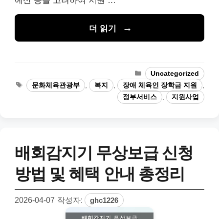
예산 등을 고려하여 지원 …
더 읽기
카
Uncategorized
테
태
문화체육관광부
,
복지
,
장애 체육인 장학금 지원
,
고
그
정부서비스
,
지원사업
리
배회감지기 무상보급 신청
방법 및 혜택 안내 총정리
2026-04-07
작성자:
ghc1226