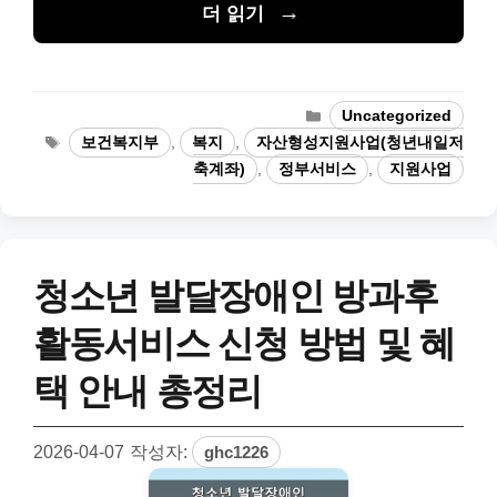
더 읽기
카
Uncategorized
테
태
보건복지부
,
복지
,
자산형성지원사업(청년내일저
고
그
축계좌)
,
정부서비스
,
지원사업
리
청소년 발달장애인 방과후
활동서비스 신청 방법 및 혜
택 안내 총정리
2026-04-07
작성자:
ghc1226