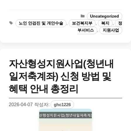
카
Uncategorized
테
태
노인 안검진 및 개안수술
,
보건복지부
,
복지
,
정
고
그
부서비스
,
지원사업
리
자산형성지원사업(청년내
일저축계좌) 신청 방법 및
혜택 안내 총정리
2026-04-07
작성자:
ghc1226