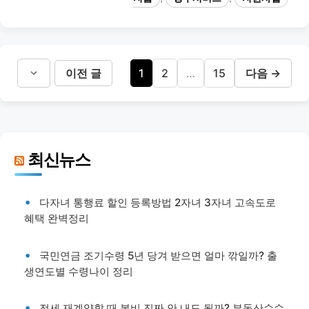
리
페
페
페
이전 글
1
2
…
15
다음
→
이
이
이
지
지
지
최신뉴스
다자녀 통행료 할인 등록방법 2자녀 3자녀 고속도로
혜택 완벽정리
국민연금 조기수령 5년 당겨 받으면 얼마 깎일까? 출
생연도별 수령나이 정리
전세 재계약할 때 복비 진짜 안 내도 될까? 부동산수수