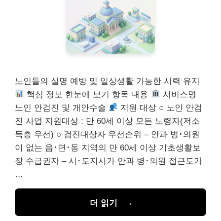
노인들의 실명 예방 및 일상생활 가능한 시력 유지
핵심 정보 한눈에 보기 항목 내용
서비스명
노인 안검진 및 개안수술
지원 대상 ○ 노인 안검
진 사업 지원대상 : 만 60세 이상 모든 노령자(저소
득층 우선) ○ 검진대상자 우선순위 – 안과 병･의원
이 없는 읍･면･동 지역의 만 60세 이상 기초생활보
장 수급권자 – 시･도지사가 안과 병･의원 접근도가
…
더 읽기