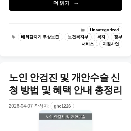
더 읽기
카
Uncategorized
테
태
배회감지기 무상보급
,
보건복지부
,
복지
,
정부
고
그
서비스
,
지원사업
리
노인 안검진 및 개안수술 신
청 방법 및 혜택 안내 총정리
2026-04-07
작성자:
ghc1226