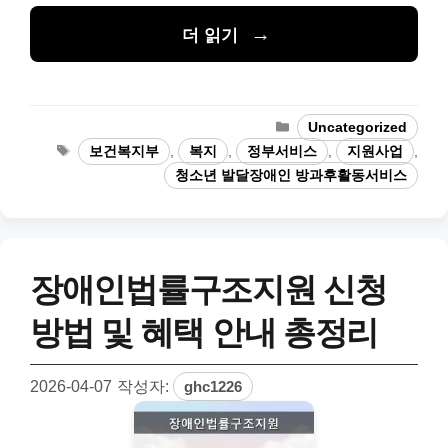
더 읽기
카
Uncategorized
테
태
보건복지부
,
복지
,
정부서비스
,
지원사업
,
고
그
청소년 발달장애인 방과후활동서비스
리
장애인법률구조지원 신청
방법 및 혜택 안내 총정리
2026-04-07
작성자:
ghc1226