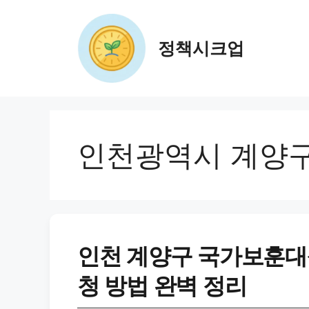
컨
텐
츠
정책시크업
로
건
너
뛰
기
인천광역시 계양
인천 계양구 국가보훈대상
청 방법 완벽 정리