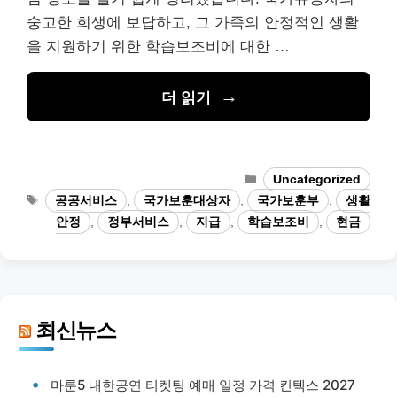
숭고한 희생에 보답하고, 그 가족의 안정적인 생활
을 지원하기 위한 학습보조비에 대한 …
더 읽기
카
Uncategorized
테
태
공공서비스
,
국가보훈대상자
,
국가보훈부
,
생활
고
그
안정
,
정부서비스
,
지급
,
학습보조비
,
현금
리
최신뉴스
마룬5 내한공연 티켓팅 예매 일정 가격 킨텍스 2027