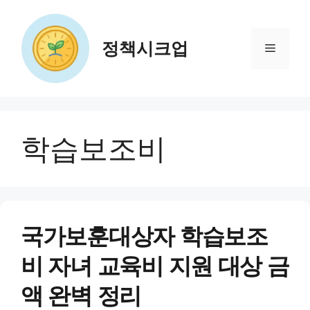
컨
텐
츠
정책시크업
메
로
건
뉴
너
뛰
기
학습보조비
국가보훈대상자 학습보조
비 자녀 교육비 지원 대상 금
액 완벽 정리