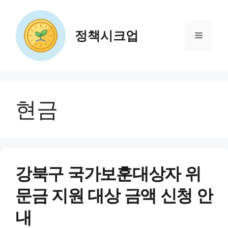
컨
텐
츠
정책시크업
메
로
건
뉴
너
뛰
기
현금
강북구 국가보훈대상자 위
문금 지원 대상 금액 신청 안
내