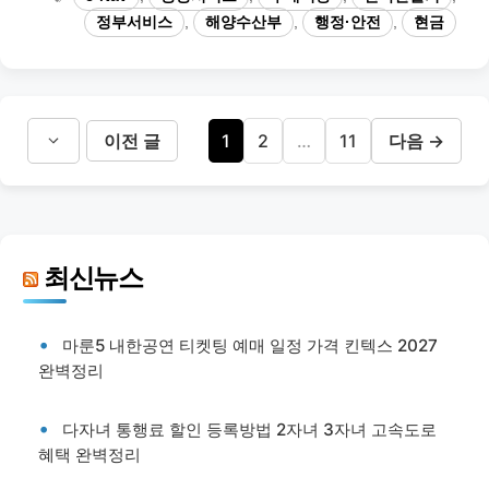
고
그
정부서비스
,
해양수산부
,
행정·안전
,
현금
리
페
페
페
이전 글
1
2
…
11
다음
→
이
이
이
지
지
지
최신뉴스
마룬5 내한공연 티켓팅 예매 일정 가격 킨텍스 2027
완벽정리
다자녀 통행료 할인 등록방법 2자녀 3자녀 고속도로
혜택 완벽정리