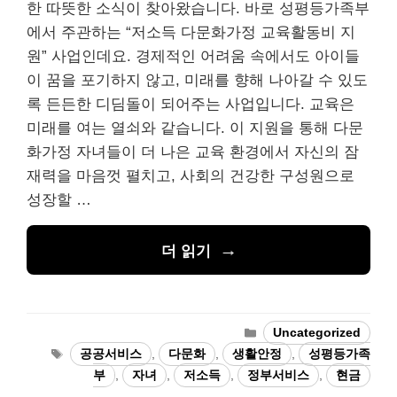
한 따뜻한 소식이 찾아왔습니다. 바로 성평등가족부
에서 주관하는 “저소득 다문화가정 교육활동비 지
원” 사업인데요. 경제적인 어려움 속에서도 아이들
이 꿈을 포기하지 않고, 미래를 향해 나아갈 수 있도
록 든든한 디딤돌이 되어주는 사업입니다. 교육은
미래를 여는 열쇠와 같습니다. 이 지원을 통해 다문
화가정 자녀들이 더 나은 교육 환경에서 자신의 잠
재력을 마음껏 펼치고, 사회의 건강한 구성원으로
성장할 …
더 읽기
카
Uncategorized
테
태
공공서비스
,
다문화
,
생활안정
,
성평등가족
고
그
부
,
자녀
,
저소득
,
정부서비스
,
현금
리