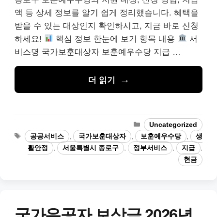
액 등 상세 정보를 알기 쉽게 정리했습니다. 혜택을
받을 수 있는 대상인지 확인하시고, 지금 바로 신청
하세요!
핵심 정보 한눈에 보기 항목 내용
서
비스명 국가보훈대상자 보훈예우수당 지급 …
더 읽기
카
Uncategorized
테
태
공공서비스
,
국가보훈대상자
,
보훈예우수당
,
생
고
그
활안정
,
서울특별시 종로구
,
정부서비스
,
지급
,
리
현금
국가유공자 보상금 2026년